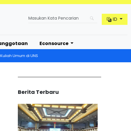
ID
anggotaan
Econsource
 Kuliah Umum di UNS
Berita Terbaru