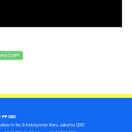
HATSAPP
 PP ISEI
aksa IV No 9 Kebayoran Baru Jakarta 12110