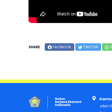
SHARE
FACEBOOK
TWITTER
W
Kantor
Jalan D