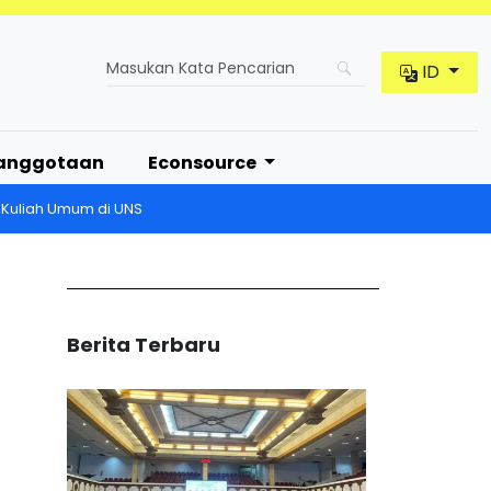
ID
anggotaan
Econsource
 Kuliah Umum di UNS
Berita Terbaru