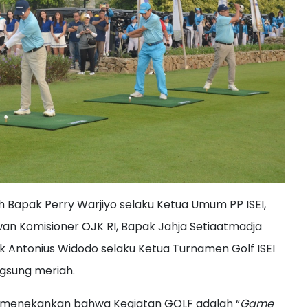
h Bapak Perry Warjiyo selaku Ketua Umum PP ISEI,
an Komisioner OJK RI, Bapak Jahja Setiaatmadja
 Antonius Widodo selaku Ketua Turnamen Golf ISEI
gsung meriah.
iyo menekankan bahwa Kegiatan GOLF adalah “
Game