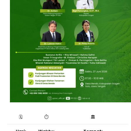
🗓️
⏱️
🏛️