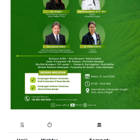
🗓️
⏱️
🏛️